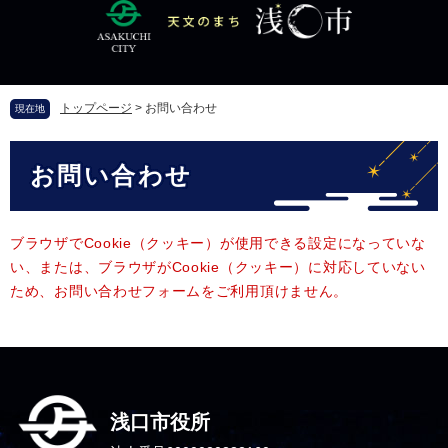
ペ
メ
ー
ニ
ジ
ュ
の
ー
先
を
トップページ
>
お問い合わせ
現在地
頭
飛
で
ば
本
す
し
お問い合わせ
文
。
て
本
文
へ
ブラウザでCookie（クッキー）が使用できる設定になっていな
い、または、ブラウザがCookie（クッキー）に対応していない
ため、お問い合わせフォームをご利用頂けません。
浅口市役所