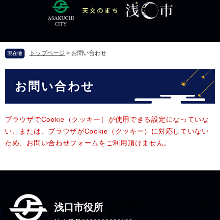
ペ
メ
ー
ニ
ジ
ュ
の
ー
先
を
トップページ
>
お問い合わせ
現在地
頭
飛
で
ば
本
す
し
お問い合わせ
文
。
て
本
文
へ
ブラウザでCookie（クッキー）が使用できる設定になっていな
い、または、ブラウザがCookie（クッキー）に対応していない
ため、お問い合わせフォームをご利用頂けません。
浅口市役所