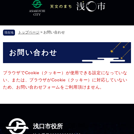
ペ
メ
ー
ニ
ジ
ュ
の
ー
先
を
トップページ
>
お問い合わせ
現在地
頭
飛
で
ば
本
す
し
お問い合わせ
文
。
て
本
文
へ
ブラウザでCookie（クッキー）が使用できる設定になっていな
い、または、ブラウザがCookie（クッキー）に対応していない
ため、お問い合わせフォームをご利用頂けません。
浅口市役所