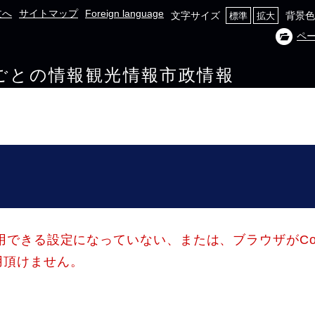
文へ
サイトマップ
Foreign language
文字サイズ
背景色
標準
拡大
ペ
ごとの情報
観光情報
市政情報
使用できる設定になっていない、または、ブラウザがCo
用頂けません。