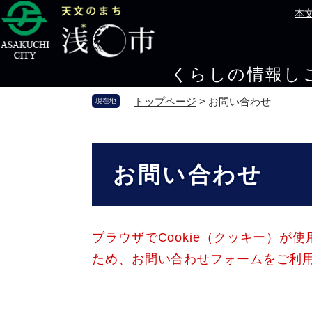
ペ
メ
本
ー
ニ
ジ
ュ
の
ー
くらしの情報
し
先
を
頭
飛
トップページ
>
お問い合わせ
現在地
で
ば
す
し
。
て
本
本
文
お問い合わせ
文
へ
ブラウザでCookie（クッキー）が
ため、お問い合わせフォームをご利