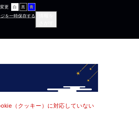
変更
白
黒
青
情報を
ージを一時保存する
さがす
okie（クッキー）に対応していない