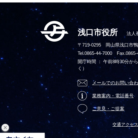
浅口市役所
法人番
〒719-0295
岡山県浅口市鴨
Tel.0865-44-7000 Fax.0865-
開庁時間 ： 午前8時30分から
く）
メールでのお問い合
業務案内・電話番号
ご意見・ご提案
交通アクセ
閉