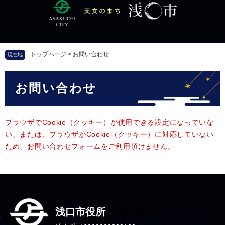
ペ
メ
ー
ニ
ジ
ュ
の
ー
先
を
トップページ
>
お問い合わせ
現在地
頭
飛
で
ば
本
す
し
お問い合わせ
文
。
て
本
文
へ
ブラウザでCookie（クッキー）が使用できる設定になっていな
い、または、ブラウザがCookie（クッキー）に対応していない
ため、お問い合わせフォームをご利用頂けません。
浅口市役所