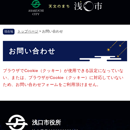
ペ
メ
ー
ニ
ジ
ュ
の
ー
先
を
トップページ
>
お問い合わせ
現在地
頭
飛
で
ば
本
す
し
お問い合わせ
文
。
て
本
文
へ
ブラウザでCookie（クッキー）が使用できる設定になっていな
い、または、ブラウザがCookie（クッキー）に対応していない
ため、お問い合わせフォームをご利用頂けません。
浅口市役所