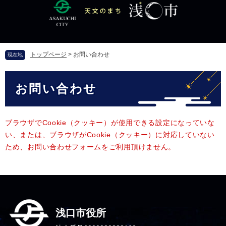
ペ
メ
ー
ニ
ジ
ュ
の
ー
先
を
トップページ
>
お問い合わせ
現在地
頭
飛
で
ば
本
す
し
お問い合わせ
文
。
て
本
文
へ
ブラウザでCookie（クッキー）が使用できる設定になっていな
い、または、ブラウザがCookie（クッキー）に対応していない
ため、お問い合わせフォームをご利用頂けません。
浅口市役所