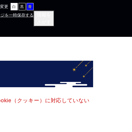
変更
白
黒
青
情報を
ージを一時保存する
さがす
okie（クッキー）に対応していない