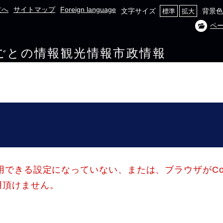
文へ
サイトマップ
Foreign language
文字サイズ
背景色
標準
拡大
ペ
ごとの情報
観光情報
市政情報
使用できる設定になっていない、または、ブラウザがCo
用頂けません。