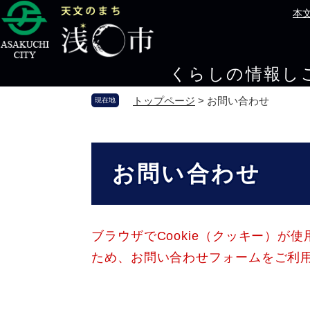
ペ
メ
本
ー
ニ
ジ
ュ
の
ー
くらしの情報
し
先
を
頭
飛
トップページ
>
お問い合わせ
現在地
で
ば
す
し
。
て
本
本
文
お問い合わせ
文
へ
ブラウザでCookie（クッキー）が
ため、お問い合わせフォームをご利