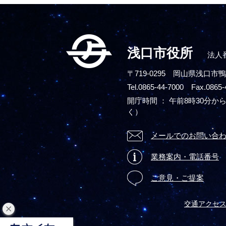
浅口市役所
法人番
〒719-0295
岡山県浅口市鴨
Tel.0865-44-7000 Fax.0865-
開庁時間 ： 午前8時30分から
く）
メールでのお問い合
業務案内・電話番号
ご意見・ご提案
交通アクセ
閉