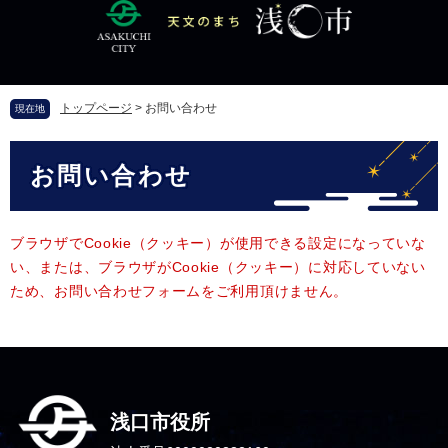
ペ
メ
ー
ニ
ジ
ュ
の
ー
先
を
トップページ
>
お問い合わせ
現在地
頭
飛
で
ば
本
す
し
お問い合わせ
文
。
て
本
文
へ
ブラウザでCookie（クッキー）が使用できる設定になっていな
い、または、ブラウザがCookie（クッキー）に対応していない
ため、お問い合わせフォームをご利用頂けません。
浅口市役所