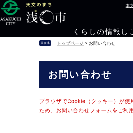
ペ
メ
本
ー
ニ
ジ
ュ
の
ー
くらしの情報
し
先
を
頭
飛
トップページ
>
お問い合わせ
現在地
で
ば
す
し
。
て
本
本
文
お問い合わせ
文
へ
ブラウザでCookie（クッキー）が
ため、お問い合わせフォームをご利