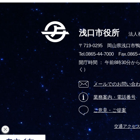
浅口市役所
法人番
〒719-0295
岡山県浅口市鴨
Tel.0865-44-7000 Fax.0865-
開庁時間 ： 午前8時30分から
く）
メールでのお問い合
業務案内・電話番号
ご意見・ご提案
交通アクセ
閉