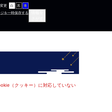
変更
白
黒
青
情報を
ージを一時保存する
さがす
okie（クッキー）に対応していない