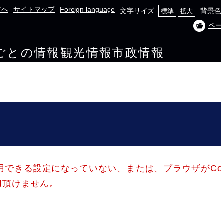
文へ
サイトマップ
Foreign language
文字サイズ
背景色
標準
拡大
ペ
ごとの情報
観光情報
市政情報
使用できる設定になっていない、または、ブラウザがCo
用頂けません。