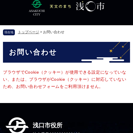
ペ
メ
ー
ニ
ジ
ュ
の
ー
先
を
トップページ
>
お問い合わせ
現在地
頭
飛
で
ば
本
す
し
お問い合わせ
文
。
て
本
文
へ
ブラウザでCookie（クッキー）が使用できる設定になっていな
い、または、ブラウザがCookie（クッキー）に対応していない
ため、お問い合わせフォームをご利用頂けません。
浅口市役所