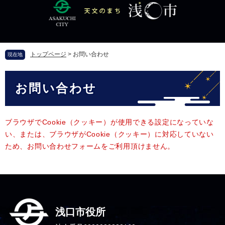
ペ
メ
ー
ニ
ジ
ュ
の
ー
先
を
トップページ
>
お問い合わせ
現在地
頭
飛
で
ば
本
す
し
お問い合わせ
文
。
て
本
文
へ
ブラウザでCookie（クッキー）が使用できる設定になっていな
い、または、ブラウザがCookie（クッキー）に対応していない
ため、お問い合わせフォームをご利用頂けません。
浅口市役所