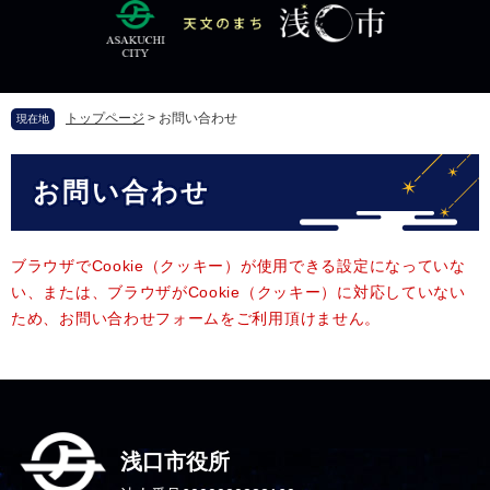
ペ
メ
ー
ニ
ジ
ュ
の
ー
先
を
トップページ
>
お問い合わせ
現在地
頭
飛
で
ば
本
す
し
お問い合わせ
文
。
て
本
文
へ
ブラウザでCookie（クッキー）が使用できる設定になっていな
い、または、ブラウザがCookie（クッキー）に対応していない
ため、お問い合わせフォームをご利用頂けません。
浅口市役所