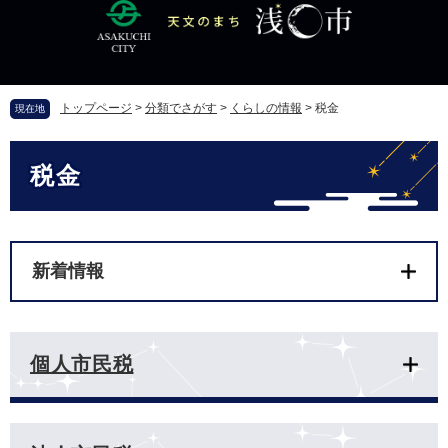
ペ
メ
ー
ニ
ジ
ュ
の
ー
先
を
トップページ
>
分類でさがす
>
くらしの情報
>
税金
現在地
頭
飛
で
ば
本
す
し
税金
文
。
て
本
文
へ
新着情報
個人市民税