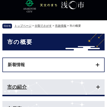
ペ
メ
ー
ニ
ジ
ュ
の
ー
先
を
トップページ
>
分類でさがす
>
市政情報
>
市の概要
現在地
頭
飛
で
ば
本
す
し
市の概要
文
。
て
本
文
へ
新着情報
市の紹介