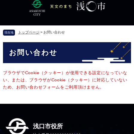
ペ
メ
ー
ニ
ジ
ュ
の
ー
先
を
トップページ
>
お問い合わせ
現在地
頭
飛
で
ば
本
す
し
お問い合わせ
文
。
て
本
文
へ
ブラウザでCookie（クッキー）が使用できる設定になっていな
い、または、ブラウザがCookie（クッキー）に対応していない
ため、お問い合わせフォームをご利用頂けません。
浅口市役所