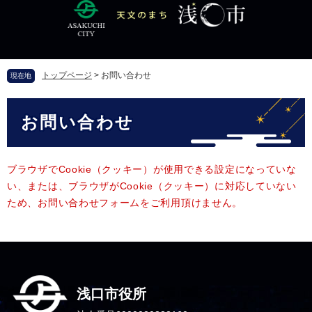
ペ
メ
ー
ニ
ジ
ュ
の
ー
先
を
トップページ
>
お問い合わせ
現在地
頭
飛
で
ば
本
す
し
お問い合わせ
文
。
て
本
文
へ
ブラウザでCookie（クッキー）が使用できる設定になっていな
い、または、ブラウザがCookie（クッキー）に対応していない
ため、お問い合わせフォームをご利用頂けません。
浅口市役所