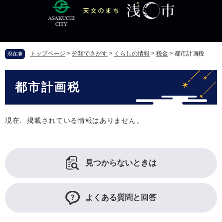
ペ
メ
ー
ニ
ジ
ュ
の
ー
先
を
トップページ
>
分類でさがす
>
くらしの情報
>
税金
>
都市計画税
現在地
頭
飛
で
ば
本
す
し
都市計画税
文
。
て
本
文
へ
現在、掲載されている情報はありません。
見つからないときは
よくある質問と回答