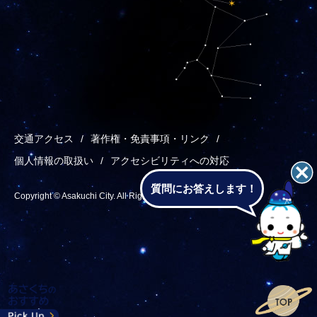
交通アクセス
著作権・免責事項・リンク
個人情報の取扱い
アクセシビリティへの対応
質問にお答えします！
Copyright © Asakuchi City. All Rights Reserved.
あ
メ
検
T
さ
ニ
索
o
く
ュ
p