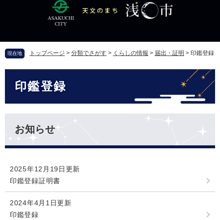
ペ
メ
ー
ニ
ジ
ュ
の
ー
先
を
トップページ
>
分類でさがす
>
くらしの情報
>
届出・証明
>
印鑑登録
現在地
頭
飛
で
ば
本
す
し
印鑑登録
文
。
て
本
文
へ
お知らせ
2025年12月19日更新
印鑑登録証明書
2024年4月1日更新
印鑑登録