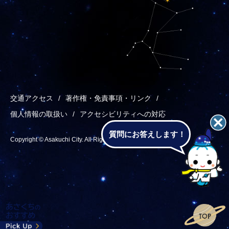
交通アクセス
著作権・免責事項・リンク
個人情報の取扱い
アクセシビリティへの対応
質問にお答えします！
Copyright © Asakuchi City. All Rights Reserved.
あ
メ
検
T
さ
ニ
索
o
く
ュ
p