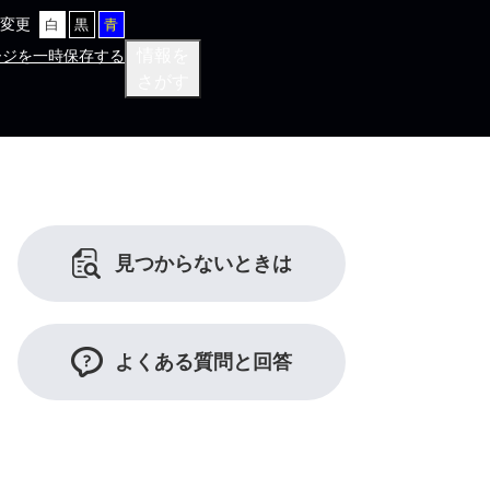
変更
白
黒
青
情報を
ージを一時保存する
さがす
見つからないときは
よくある質問と回答