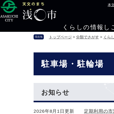
ペ
メ
本
ー
ニ
ジ
ュ
の
ー
くらしの情報
し
先
を
頭
飛
トップページ
>
分類でさがす
>
くら
現在地
で
ば
す
し
。
て
本
本
文
駐車場・駐輪場
文
へ
お知らせ
2026年8月1日更新
定期利用の市