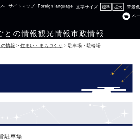
文へ
サイトマップ
Foreign language
文字サイズ
背景色
標準
拡大
ペ
ごとの情報
観光情報
市政情報
しの情報
>
住まい・まちづくり
>
駐車場・駐輪場
営駐車場