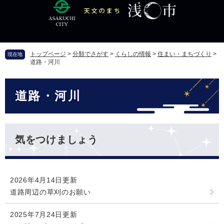
ペ
メ
ー
ニ
ジ
ュ
の
ー
先
を
トップページ
>
分類でさがす
>
くらしの情報
>
住まい・まちづくり
>
現在地
頭
飛
道路・河川
で
ば
す
し
本
。
て
道路・河川
文
本
文
へ
気をつけましょう
2026年4月14日更新
道路周辺の草刈のお願い
2025年7月24日更新