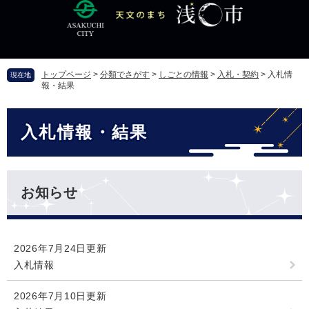
ペ
メ
ー
ニ
ジ
ュ
の
ー
先
を
トップページ
>
分類でさがす
>
しごとの情報
>
入札・契約
>
入札情
現在地
頭
飛
報・結果
で
ば
す
し
本
。
て
入札情報・結果
文
本
文
へ
お知らせ
2026年7月24日更新
入札情報
2026年7月10日更新