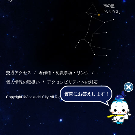
交通アクセス
著作権・免責事項・リンク
個人情報の取扱い
アクセシビリティへの対応
質問にお答えします！
Copyright © Asakuchi City. All Rights Reserved.
あ
メ
検
T