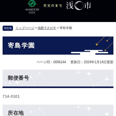
ペ
メ
ー
ニ
ジ
ュ
の
ー
先
を
トップページ
>
地図でさがす
>
寄島学園
現在地
頭
飛
で
ば
本
す
し
寄島学園
文
。
て
本
文
ページID：0006144
更新日：2024年1月14日更新
へ
郵便番号
714-0101
所在地