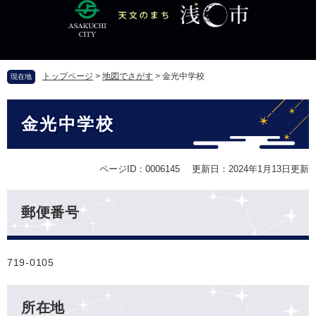
ペ
メ
ー
ニ
ジ
ュ
の
ー
先
を
トップページ
>
地図でさがす
>
金光中学校
現在地
頭
飛
で
ば
本
す
し
金光中学校
文
。
て
本
文
ページID：0006145
更新日：2024年1月13日更新
へ
郵便番号
719-0105
所在地