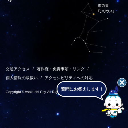
交通アクセス
著作権・免責事項・リンク
個人情報の取扱い
アクセシビリティへの対応
質問にお答えします！
Copyright © Asakuchi City. All Rights Reserved.
あ
メ
検
T