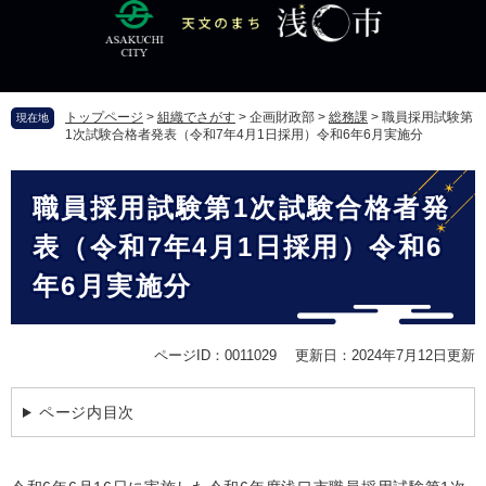
ペ
メ
ー
ニ
ジ
ュ
の
ー
先
を
トップページ
>
組織でさがす
>
企画財政部
>
総務課
>
職員採用試験第
現在地
頭
飛
1次試験合格者発表（令和7年4月1日採用）令和6年6月実施分
で
ば
す
し
本
。
て
職員採用試験第1次試験合格者発
文
本
文
表（令和7年4月1日採用）令和6
へ
年6月実施分
ページID：0011029
更新日：2024年7月12日更新
ページ内目次