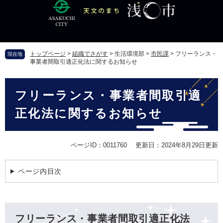
ペ
メ
ー
ニ
ジ
ュ
の
ー
先
を
トップページ
>
組織でさがす
>
生活環境部
>
市民課
>
フリーランス・
現在地
頭
飛
事業者間取引適正化法に関するお知らせ
で
ば
す
し
本
。
て
フリーランス・事業者間取引適
文
本
文
正化法に関するお知らせ
へ
ページID：0011760
更新日：2024年8月29日更新
ページ内目次
フリーランス・事業者間取引適正化法