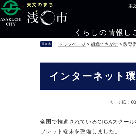
ペ
メ
本
ー
ニ
ジ
ュ
の
ー
くらしの情報
し
先
を
頭
飛
トップページ
>
組織でさがす
>
教育
現在地
で
ば
す
し
。
て
本
本
文
インターネット環
文
へ
ページID：000
全国で推進されているGIGAスクー
ブレット端末を整備しました。