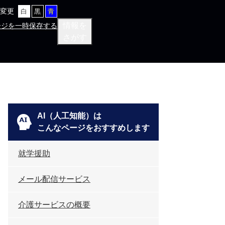
変更
白
黒
青
情報を
ージを一時保存する
さがす
AI（人工知能）は
こんなページをおすすめします
就学援助
メール配信サービス
介護サービスの概要