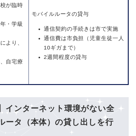
学校が臨時
モバイルルータの貸与
学年・学級
通信契約の手続きは市で実施
通信費は市負担（児童生徒一人
者により、
10ギガまで）
2週間程度の貸与
り、自宅療
で】インターネット環境がない全
ルータ（本体）の貸し出しを行