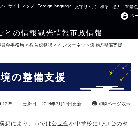
文へ
サイトマップ
Foreign language
文字サイズ
背景色
標準
拡大
ペ
ごとの情報
観光情報
市政情報
委員会事務局
>
教育総務課
>
インターネット環境の整備支援
境の整備支援
1228
更新日：2024年3月19日更新
印刷ページ表示
ル構想により、市では公立全小中学校に1人1台のタ