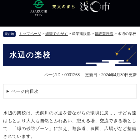
ペ
メ
ー
ニ
ジ
ュ
の
ー
先
を
トップページ
>
組織でさがす
>
産業建設部
>
建設業務課
>
水辺の楽校
現在地
頭
飛
で
ば
本
す
し
水辺の楽校
文
。
て
本
文
ページID：0001268
更新日：2024年4月30日更新
へ
ページ内目次
水辺の楽校は、犬飼川の水辺を昔ながらの環境に戻し、子ども達
はもとより大人も自然とふれあい、憩える場、交流できる場とし
て、「緑の砂防ゾーン」に加え、遊歩道、農園、広場がなど整備
されています。