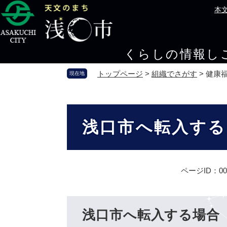
ペ
メ
本
ー
ニ
ジ
ュ
の
ー
くらしの情報
し
先
を
頭
飛
トップページ
>
組織でさがす
>
健康
現在地
で
ば
す
し
。
て
本
本
文
浅口市へ転入する
文
へ
ページID：000
浅口市へ転入する場合