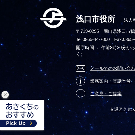
浅口市役所
法人番
〒719-0295
岡山県浅口市鴨
Tel.0865-44-7000 Fax.0865-
開庁時間 ： 午前8時30分から
く）
メールでのお問い合
業務案内・電話番号
ご意見・ご提案
閉
じ
交通アクセ
る