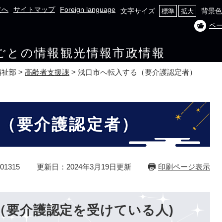
文へ
サイトマップ
Foreign language
文字サイズ
背景色
標準
拡大
ペ
ごとの情報
観光情報
市政情報
福祉部
>
高齢者支援課
>
浅口市へ転入する（要介護認定者）
（要介護認定者）
1315
更新日：2024年3月19日更新
印刷ページ表示
（要介護認定を受けている人)