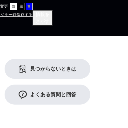
変更
白
黒
青
情報を
ージを一時保存する
さがす
見つからないときは
よくある質問と回答