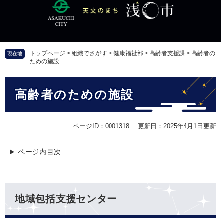
ペ
メ
ー
ニ
ジ
ュ
の
ー
先
を
トップページ
>
組織でさがす
>
健康福祉部
>
高齢者支援課
>
高齢者の
現在地
頭
飛
ための施設
で
ば
す
し
本
。
て
高齢者のための施設
文
本
文
へ
ページID：0001318
更新日：2025年4月1日更新
ページ内目次
地域包括支援センター