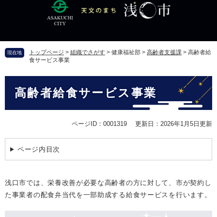
ペ
メ
ー
ニ
ジ
ュ
の
ー
先
を
トップページ
>
組織でさがす
>
健康福祉部
>
高齢者支援課
>
高齢者給
現在地
頭
飛
食サービス事業
で
ば
す
し
本
。
て
高齢者給食サービス事業
文
本
文
へ
ページID：0001319
更新日：2026年1月5日更新
ページ内目次
浅口市では、栄養改善が必要な高齢者の方に対して、市が契約し
た事業者の配食弁当代を一部助成する給食サービスを行います。