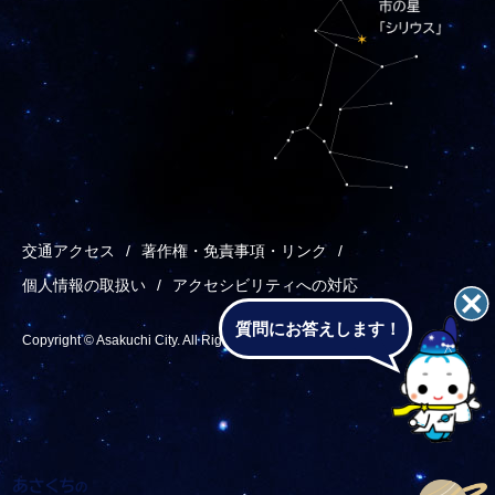
交通アクセス
著作権・免責事項・リンク
個人情報の取扱い
アクセシビリティへの対応
質問にお答えします！
Copyright © Asakuchi City. All Rights Reserved.
あ
メ
検
T