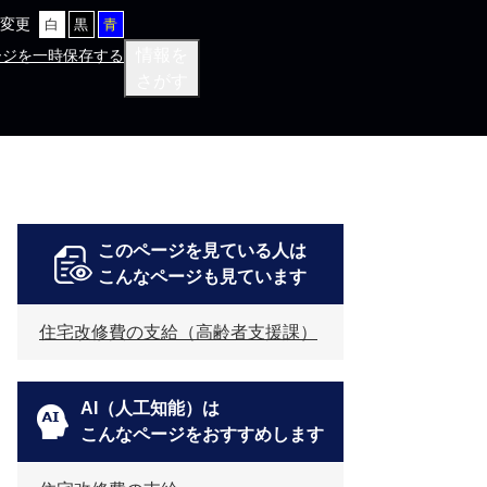
変更
白
黒
青
情報を
ージを一時保存する
さがす
このページを見ている人は
こんなページも見ています
住宅改修費の支給（高齢者支援課）
AI（人工知能）は
こんなページをおすすめします