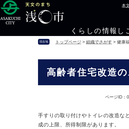
ペ
メ
本
ー
ニ
ジ
ュ
の
ー
くらしの情報
し
先
を
頭
飛
トップページ
>
組織でさがす
>
健康
現在地
で
ば
す
し
。
て
本
本
文
高齢者住宅改造の
文
へ
ページID：00
手すりの取り付けやトイレの改造な
成の上限、所得制限があります。