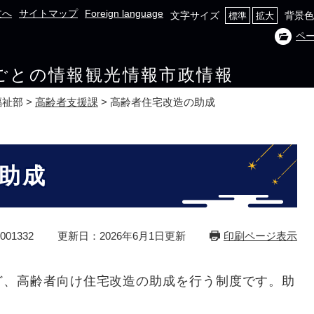
文へ
サイトマップ
Foreign language
文字サイズ
背景色
標準
拡大
ペ
ごとの情報
観光情報
市政情報
福祉部
>
高齢者支援課
>
高齢者住宅改造の助成
助成
01332
更新日：2026年6月1日更新
印刷ページ表示
ど、高齢者向け住宅改造の助成を行う制度です。助