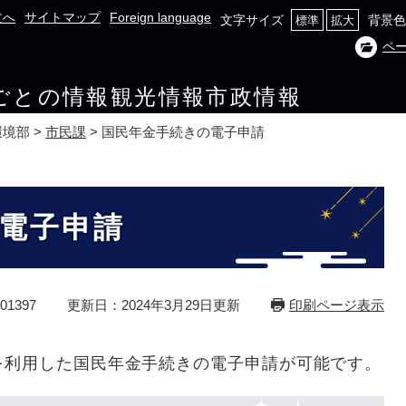
文へ
サイトマップ
Foreign language
文字サイズ
背景色
標準
拡大
ペ
ごとの情報
観光情報
市政情報
環境部
>
市民課
>
国民年金手続きの電子申請
電子申請
1397
更新日：2024年3月29日更新
印刷ページ表示
を利用した国民年金手続きの電子申請が可能です。