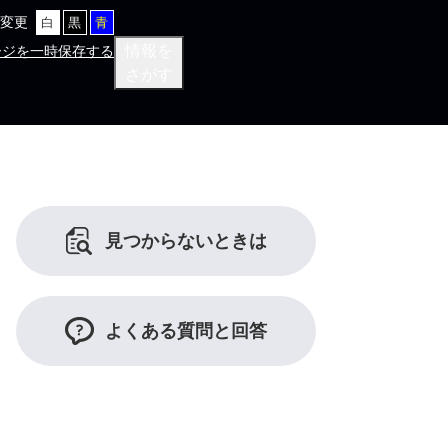
変更
白
黒
青
情報を
ージを一時保存する
さがす
見つからないときは
よくある質問と回答