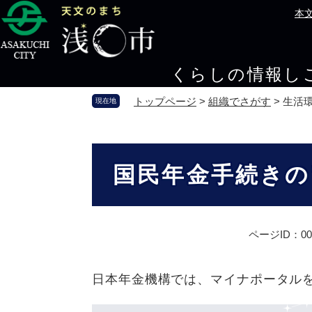
ペ
メ
本
ー
ニ
ジ
ュ
の
ー
くらしの情報
し
先
を
頭
飛
トップページ
>
組織でさがす
>
生活
現在地
で
ば
す
し
。
て
本
本
文
国民年金手続きの
文
へ
ページID：000
日本年金機構では、マイナポータル