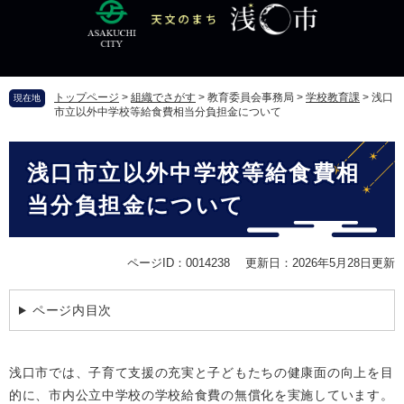
ペ
メ
ー
ニ
ジ
ュ
の
ー
先
を
トップページ
>
組織でさがす
>
教育委員会事務局
>
学校教育課
>
浅口
現在地
頭
飛
市立以外中学校等給食費相当分負担金について
で
ば
す
し
本
。
て
浅口市立以外中学校等給食費相
文
本
文
当分負担金について
へ
ページID：0014238
更新日：2026年5月28日更新
ページ内目次
浅口市では、子育て支援の充実と子どもたちの健康面の向上を目
的に、市内公立中学校の学校給食費の無償化を実施しています。