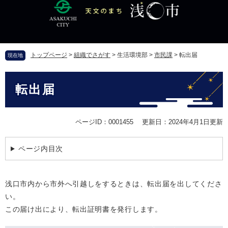
ペ
メ
ー
ニ
ジ
ュ
の
ー
先
を
トップページ
>
組織でさがす
>
生活環境部
>
市民課
>
転出届
現在地
頭
飛
で
ば
本
す
し
転出届
文
。
て
本
文
ページID：0001455
更新日：2024年4月1日更新
へ
ページ内目次
浅口市内から市外へ引越しをするときは、転出届を出してくださ
い。
この届け出により、転出証明書を発行します。