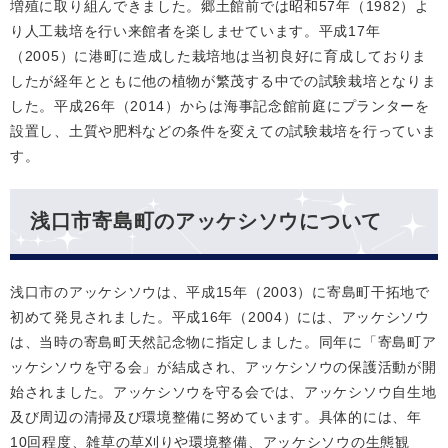
増殖に取り組んできました。郷土館前では昭和57年（1982）よ
り人工栽培を行い来館者を楽しませています。平成17年
（2005）に港町に造成した栽培地は当初良好に育成しておりま
したが経年とともに他の植物が繁茂する中での試験栽培となりま
した。平成26年（2014）からは海事記念館前庭にプランターを
設置し、土質や肥料などの条件を変えての試験栽培を行っていま
す。
浅口市寄島町のアッケシソウについて
浅口市のアッケシソウは、平成15年（2003）に寄島町干拓地で
初めて発見されました。平成16年（2004）には、アッケシソウ
は、当時の寄島町天然記念物に指定しました。同年に「寄島町ア
ッケシソウを守る会」が結成され、アッケシソウの保護活動が開
始されました。アッケシソウを守る会では、アッケシソウ自生地
及び周辺の清掃及び環境整備に努めています。具体的には、年
10回程度、雑草の草刈りや環境整備、アッケシソウの生態観