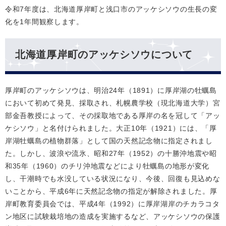
令和7年度は、北海道厚岸町と浅口市のアッケシソウの生長の変
化を1年間観察します。
北海道厚岸町のアッケシソウについて
厚岸町のアッケシソウは、明治24年（1891）に厚岸湖の牡蠣島
において初めて発見、採取され、札幌農学校（現北海道大学）宮
部金吾教授によって、その採取地である厚岸の名を冠して「アッ
ケシソウ」と名付けられました。大正10年（1921）には、「厚
岸湖牡蠣島の植物群落」として国の天然記念物に指定されまし
た。しかし、波浪や流氷、昭和27年（1952）の十勝沖地震や昭
和35年（1960）のチリ沖地震などにより牡蠣島の地形が変化
し、干潮時でも水没している状況になり、今後、回復も見込めな
いことから、平成6年に天然記念物の指定が解除されました。厚
岸町教育委員会では、平成4年（1992）に厚岸湖岸のチカラコタ
ン地区に試験栽培地の造成を実施するなど、アッケシソウの保護