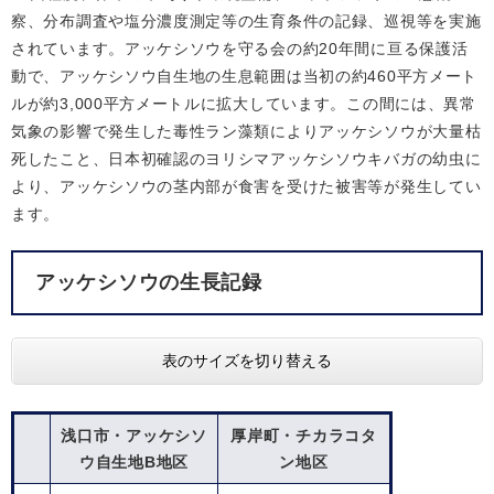
察、分布調査や塩分濃度測定等の生育条件の記録、巡視等を実施
されています。アッケシソウを守る会の約20年間に亘る保護活
動で、アッケシソウ自生地の生息範囲は当初の約460平方メート
ルが約3,000平方メートルに拡大しています。この間には、異常
気象の影響で発生した毒性ラン藻類によりアッケシソウが大量枯
死したこと、日本初確認のヨリシマアッケシソウキバガの幼虫に
より、アッケシソウの茎内部が食害を受けた被害等が発生してい
ます。
アッケシソウの生長記録
表のサイズを切り替える
浅口市・アッケシソ
厚岸町・チカラコタ
ウ自生地B地区
ン地区