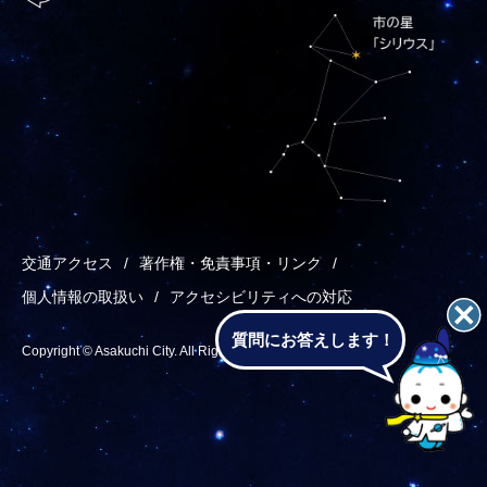
交通アクセス
著作権・免責事項・リンク
個人情報の取扱い
アクセシビリティへの対応
質問にお答えします！
Copyright © Asakuchi City. All Rights Reserved.
あ
メ
検
T