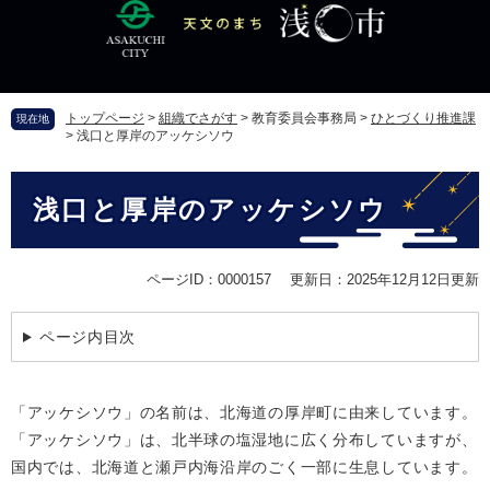
ペ
メ
ー
ニ
ジ
ュ
の
ー
先
を
トップページ
>
組織でさがす
>
教育委員会事務局
>
ひとづくり推進課
現在地
頭
飛
>
浅口と厚岸のアッケシソウ
で
ば
す
し
本
。
て
浅口と厚岸のアッケシソウ
文
本
文
へ
ページID：0000157
更新日：2025年12月12日更新
ページ内目次
「アッケシソウ」の名前は、北海道の厚岸町に由来しています。
「アッケシソウ」は、北半球の塩湿地に広く分布していますが、
国内では、北海道と瀬戸内海沿岸のごく一部に生息しています。