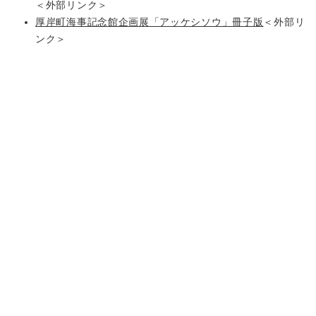
＜外部リンク＞
厚岸町海事記念館企画展「アッケシソウ」冊子版
＜外部リ
ンク＞