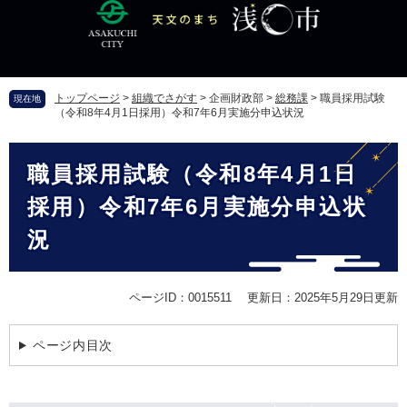
ペ
メ
ー
ニ
ジ
ュ
の
ー
先
を
トップページ
>
組織でさがす
>
企画財政部
>
総務課
>
職員採用試験
現在地
頭
飛
（令和8年4月1日採用）令和7年6月実施分申込状況
で
ば
す
し
本
。
て
職員採用試験（令和8年4月1日
文
本
文
採用）令和7年6月実施分申込状
へ
況
ページID：0015511
更新日：2025年5月29日更新
ページ内目次