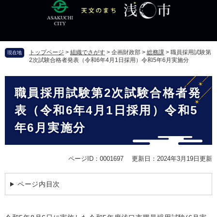
ペ
メ
ー
ニ
ジ
ュ
の
ー
先
を
トップページ
>
組織でさがす
>
企画財政部
>
総務課
>
職員採用試験第
現在地
頭
飛
2次試験合格者発表（令和6年4月1日採用）令和5年6月実施分
で
ば
す
し
本
。
て
職員採用試験第2次試験合格者発
文
本
文
表（令和6年4月1日採用）令和5
へ
年6月実施分
ページID：0001697
更新日：2024年3月19日更新
ページ内目次