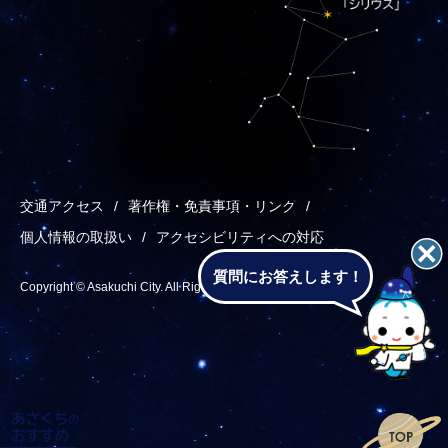
交通アクセス
著作権・免責事項・リンク
個人情報の取扱い
アクセシビリティへの対応
質問にお答えします！
Copyright © Asakuchi City. All Rights Reserved.
あ
メ
検
T
さ
ニ
索
o