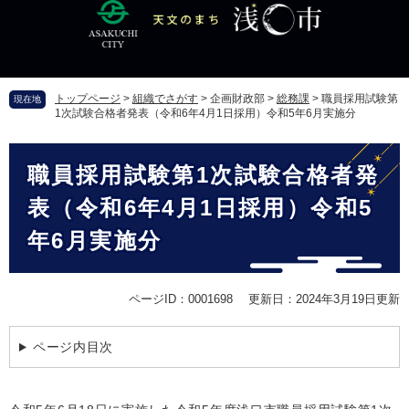
ペ
メ
ー
ニ
ジ
ュ
の
ー
先
を
トップページ
>
組織でさがす
>
企画財政部
>
総務課
>
職員採用試験第
現在地
頭
飛
1次試験合格者発表（令和6年4月1日採用）令和5年6月実施分
で
ば
す
し
本
。
て
職員採用試験第1次試験合格者発
文
本
文
表（令和6年4月1日採用）令和5
へ
年6月実施分
ページID：0001698
更新日：2024年3月19日更新
ページ内目次