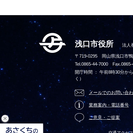
浅口市役所
法人番
〒719-0295
岡山県浅口市鴨
Tel.0865-44-7000 Fax.0865-
開庁時間 ： 午前8時30分から
く）
メールでのお問い合
業務案内・電話番号
ご意見・ご提案
閉
じ
交通アクセ