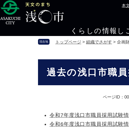
ペ
メ
本
ー
ニ
ジ
ュ
の
ー
くらしの情報
し
先
を
頭
飛
トップページ
>
組織でさがす
>
企画
現在地
で
ば
す
し
。
て
本
本
文
過去の浅口市職員
文
へ
ページID：000
令和7年度浅口市職員採用試験
令和6年度浅口市職員採用試験