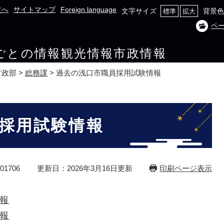
文へ
サイトマップ
Foreign language
文字サイズ
背景色
標準
拡大
ペ
ごとの情報
観光情報
市政情報
財政部
>
総務課
>
過去の浅口市職員採用試験情報
採用試験情報
1706
更新日：2026年3月16日更新
印刷ページ表示
情報
情報