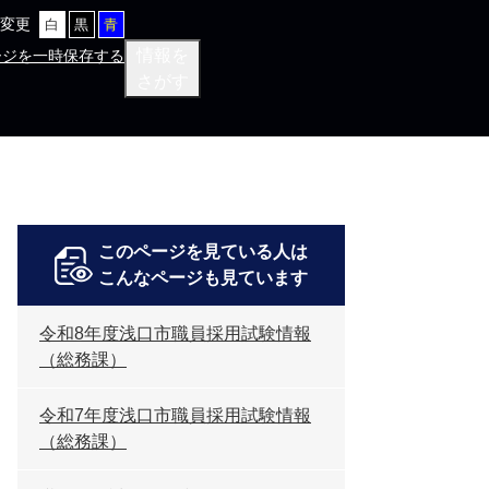
変更
白
黒
青
情報を
ージを一時保存する
さがす
このページを見ている人は
こんなページも見ています
令和8年度浅口市職員採用試験情報
（総務課）
令和7年度浅口市職員採用試験情報
（総務課）