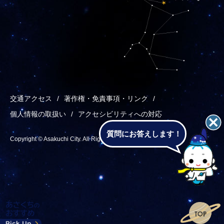
交通アクセス
著作権・免責事項・リンク
個人情報の取扱い
アクセシビリティへの対応
質問にお答えします！
Copyright © Asakuchi City. All Rights Reserved.
あ
メ
検
T
さ
ニ
索
o
く
ュ
p