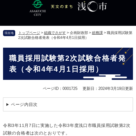
ペ
メ
ー
ニ
ジ
ュ
の
ー
先
を
トップページ
>
組織でさがす
>
企画財政部
>
総務課
>
職員採用試験第
現在地
頭
飛
2次試験合格者発表（令和4年4月1日採用）
で
ば
す
し
本
。
て
職員採用試験第2次試験合格者発
文
本
文
表（令和4年4月1日採用）
へ
ページID：0001725
更新日：2024年3月19日更新
ページ内目次
令和3年11月7日に実施した令和3年度浅口市職員採用試験第2次
試験の合格者は次のとおりです。