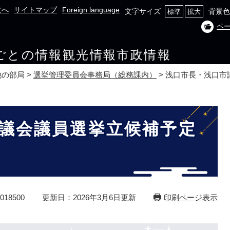
文へ
サイトマップ
Foreign language
文字サイズ
背景色
標準
拡大
ペ
ごとの情報
観光情報
市政情報
他の部局
>
選挙管理委員会事務局（総務課内）
>
浅口市長・浅口市
議会議員選挙立候補予定
18500
更新日：2026年3月6日更新
印刷ページ表示