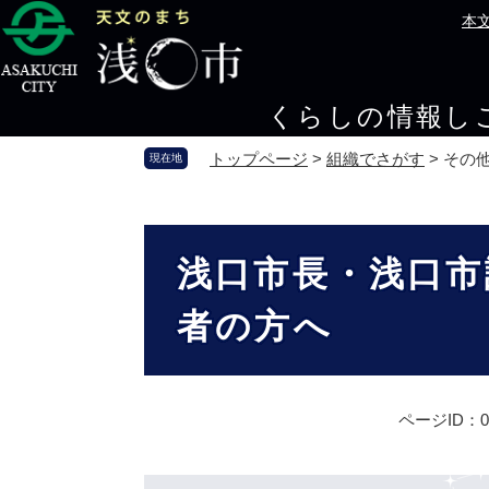
ペ
メ
本
ー
ニ
ジ
ュ
の
ー
くらしの情報
し
先
を
頭
飛
トップページ
>
組織でさがす
>
その
現在地
で
ば
す
し
。
て
本
本
文
浅口市長・浅口市
文
へ
者の方へ
ページID：00