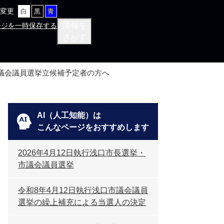
変更
白
黒
青
情報を
ージを一時保存する
さがす
議会議員選挙立候補予定者の方へ
AI（人工知能）は
こんなページをおすすめします
2026年4月12日執行浅口市長選挙・
市議会議員選挙
令和8年4月12日執行浅口市議会議員
選挙の繰上補充による当選人の決定