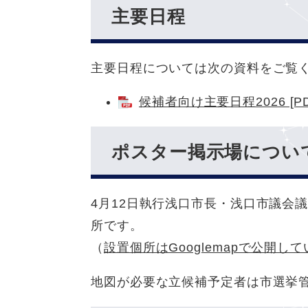
主要日程
主要日程については次の資料をご覧
候補者向け主要日程2026 [P
ポスター掲示場につい
4月12日執行浅口市長・浅口市議会
所です。
（
設置個所はGooglemapで公開し
地図が必要な立候補予定者は市選挙