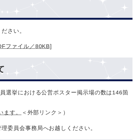
ください。
DFファイル／80KB]
て
議員選挙における公営ポスター掲示場の数は146箇
ています。
＜外部リンク＞
）
管理委員会事務局へお越しください。