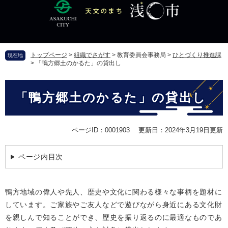
ペ
メ
ー
ニ
ジ
ュ
の
ー
先
を
トップページ
>
組織でさがす
>
教育委員会事務局
>
ひとづくり推進課
現在地
頭
飛
>
「鴨方郷土のかるた」の貸出し
で
ば
す
し
本
。
て
「鴨方郷土のかるた」の貸出し
文
本
文
へ
ページID：0001903
更新日：2024年3月19日更新
ページ内目次
鴨方地域の偉人や先人、歴史や文化に関わる様々な事柄を題材に
しています。ご家族やご友人などで遊びながら身近にある文化財
を親しんで知ることができ、歴史を振り返るのに最適なものであ