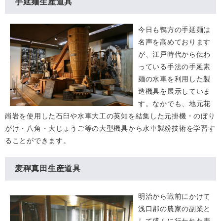
手延麺生産道具
今日も鴨方の手延麺は
名声を高めております
が、江戸時代から伝わ
っている手法の手延素
麺の水車を利用した製
造機具を展示していま
す。なかでも、地元花
崗岩を使用した石臼や水車大工の英知を結集した元掛機・のぼり
がけ・八角・大じょうご等の大型機具から水車製粉技術を学習す
ることができます。
麦稈真田生産道具
明治から戦前にかけて
浅口郡の農家の副業と