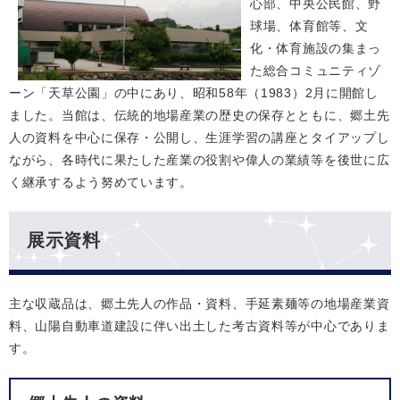
心部、中央公民館、野
球場、体育館等、文
化・体育施設の集まっ
た総合コミュニティゾ
ーン「天草公園」の中にあり、昭和58年（1983）2月に開館し
ました。当館は、伝統的地場産業の歴史の保存とともに、郷土先
人の資料を中心に保存・公開し、生涯学習の講座とタイアップし
ながら、各時代に果たした産業の役割や偉人の業績等を後世に広
く継承するよう努めています。
展示資料
主な収蔵品は、郷土先人の作品・資料、手延素麺等の地場産業資
料、山陽自動車道建設に伴い出土した考古資料等が中心でありま
す。