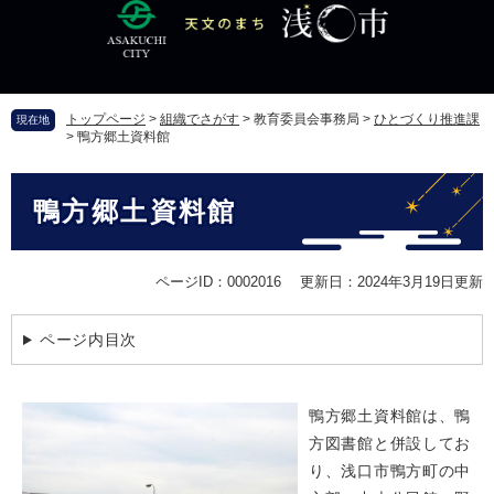
ペ
メ
ー
ニ
ジ
ュ
の
ー
先
を
トップページ
>
組織でさがす
>
教育委員会事務局
>
ひとづくり推進課
現在地
頭
飛
>
鴨方郷土資料館
で
ば
す
し
本
。
て
鴨方郷土資料館
文
本
文
へ
ページID：0002016
更新日：2024年3月19日更新
ページ内目次
鴨方郷土資料館は、鴨
方図書館と併設してお
り、浅口市鴨方町の中