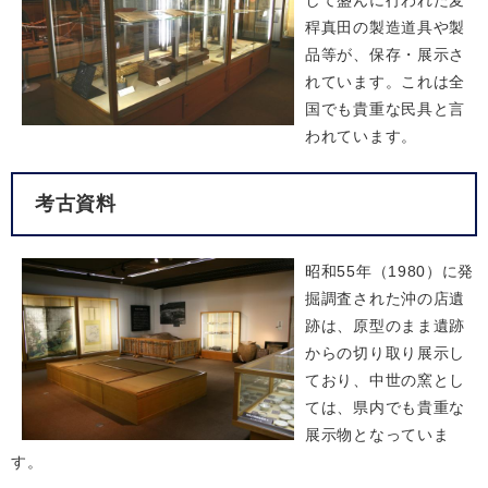
して盛んに行われた麦
稈真田の製造道具や製
品等が、保存・展示さ
れています。これは全
国でも貴重な民具と言
われています。
考古資料
昭和55年（1980）に発
掘調査された沖の店遺
跡は、原型のまま遺跡
からの切り取り展示し
ており、中世の窯とし
ては、県内でも貴重な
展示物となっていま
す。