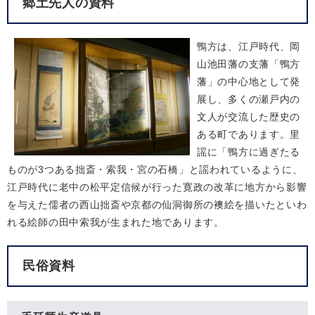
郷土先人の資料
鴨方は、江戸時代、岡
山池田藩の支藩「鴨方
藩」の中心地として発
展し、多くの瀬戸内の
文人が交流した歴史の
ある町であります。里
謡に「鴨方に過ぎたる
ものが3つある拙斎・索我・宮の石橋」と謡われているように、
江戸時代に老中の松平定信候が行った寛政の改革に地方から影響
を与えた儒者の西山拙斎や京都の仙洞御所の襖絵を描いたといわ
れる絵師の田中索我が生まれた地であります。
民俗資料