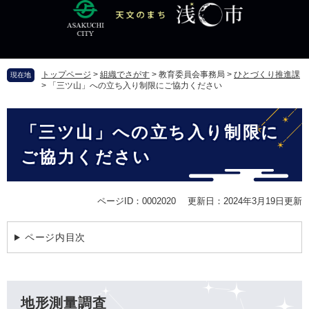
ペ
メ
ー
ニ
ジ
ュ
の
ー
先
を
トップページ
>
組織でさがす
>
教育委員会事務局
>
ひとづくり推進課
現在地
頭
飛
>
「三ツ山」への立ち入り制限にご協力ください
で
ば
す
し
本
。
て
「三ツ山」への立ち入り制限に
文
本
文
ご協力ください
へ
ページID：0002020
更新日：2024年3月19日更新
ページ内目次
地形測量調査