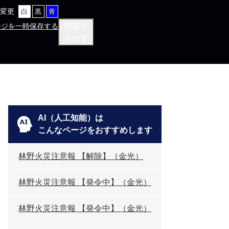
変更
白
黒
青
情報を
ージを一時保存する
さがす
AI（人工知能）は
こんなページをおすすめします
林野火災注意報 【解除】（金光）
林野火災注意報 【発令中】（金光）
林野火災注意報 【発令中】（金光）