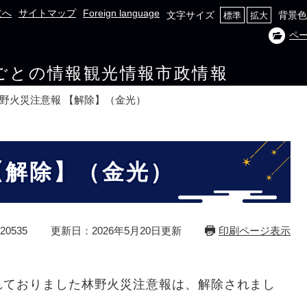
文へ
サイトマップ
Foreign language
文字サイズ
背景色
標準
拡大
ペ
ごとの情報
観光情報
市政情報
野火災注意報 【解除】（金光）
【解除】（金光）
0535
更新日：2026年5月20日更新
印刷ページ表示
れておりました林野火災注意報は、解除されまし