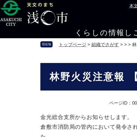
ペ
メ
本
ー
ニ
ジ
ュ
の
ー
くらしの情報
し
先
を
頭
飛
トップページ
>
組織でさがす
>
>
>
林
現在地
で
ば
す
し
。
て
本
本
文
林野火災注意報 
文
へ
ページID：002
金光総合支所からお知らせします。
倉敷市消防局の管内において発令さ
た。