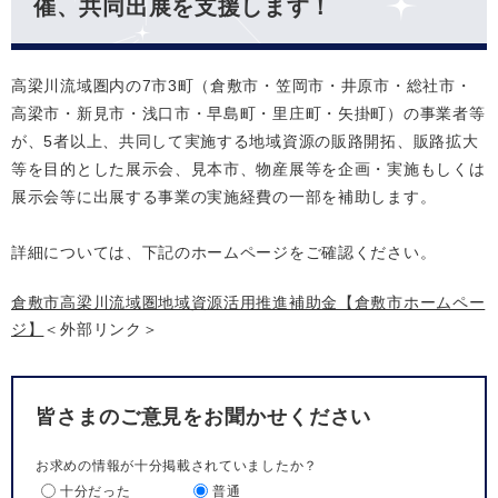
催、共同出展を支援します！
高梁川流域圏内の7市3町（倉敷市・笠岡市・井原市・総社市・
高梁市・新見市・浅口市・早島町・里庄町・矢掛町）の事業者等
が、5者以上、共同して実施する地域資源の販路開拓、販路拡大
等を目的とした展示会、見本市、物産展等を企画・実施もしくは
展示会等に出展する事業の実施経費の一部を補助します。
詳細については、下記のホームページをご確認ください。
倉敷市高梁川流域圏地域資源活用推進補助金【倉敷市ホームペー
ジ】
＜外部リンク＞
皆さまのご意見をお聞かせください
お求めの情報が十分掲載されていましたか？
十分だった
普通