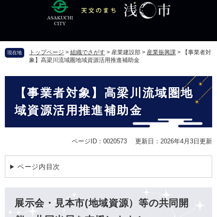
ペ
メ
ー
ニ
ジ
ュ
の
ー
先
を
トップページ
>
組織でさがす
>
産業建設部
>
産業振興課
>
【事業者対
現在地
頭
飛
象】高梁川流域圏地域資源活用推進補助金
で
ば
す
し
本
。
て
【事業者対象】高梁川流域圏地
文
本
文
域資源活用推進補助金
へ
ページID：0020573
更新日：2026年4月3日更新
ページ内目次
展示会・見本市(地域資源）等の共同開