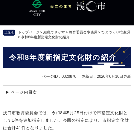
ペ
メ
ー
ニ
ジ
ュ
の
ー
先
を
トップページ
>
組織でさがす
>
教育委員会事務局
>
ひとづくり推進課
現在地
頭
飛
>
令和8年度新指定文化財の紹介
で
ば
す
し
本
。
て
令和8年度新指定文化財の紹介
文
本
文
へ
ページID：0020876
更新日：2026年6月10日更新
ページ内目次
浅口市教育委員会では、令和8年5月25日付けで市指定文化財と
して1件を追加指定しました。今回の指定により、市指定文化財
は合計41件となりました。