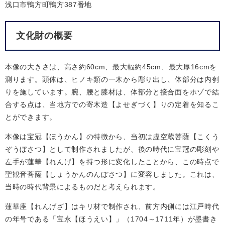
浅口市鴨方町鴨方387番地
文化財の概要
本像の大きさは、高さ約60cm、最大幅約45cm、最大厚16cmを
測ります。頭体は、ヒノキ類の一木から彫り出し、体部分は内刳
りを施しています。腕、腰と膝材は、体部分と接合面をホゾで結
合する点は、当地方での寄木造【よせぎづく】りの定着を知るこ
とができます。
本像は宝冠【ほうかん】の特徴から、当初は虚空蔵菩薩【こくう
ぞうぼさつ】として制作されましたが、後の時代に宝冠の彫刻や
左手が蓮華【れんげ】を持つ形に変化したことから、この時点で
聖観音菩薩【しょうかんのんぼさつ】に変容しました。これは、
当時の時代背景によるものだと考えられます。
蓮華座【れんげざ】はキリ材で制作され、前方内側には江戸時代
の年号である「宝永【ほうえい】」（1704～1711年）が墨書き