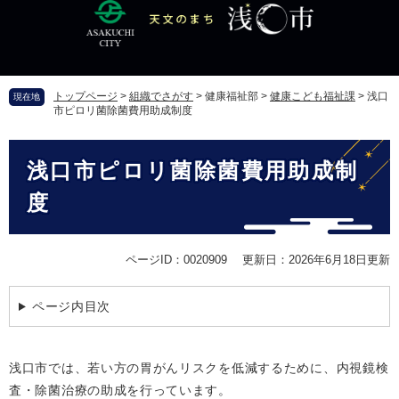
ペ
メ
ー
ニ
ジ
ュ
の
ー
先
を
トップページ
>
組織でさがす
>
健康福祉部
>
健康こども福祉課
>
浅口
現在地
頭
飛
市ピロリ菌除菌費用助成制度
で
ば
す
し
本
。
て
浅口市ピロリ菌除菌費用助成制
文
本
文
度
へ
ページID：0020909
更新日：2026年6月18日更新
ページ内目次
浅口市では、若い方の胃がんリスクを低減するために、内視鏡検
査・除菌治療の助成を行っています。