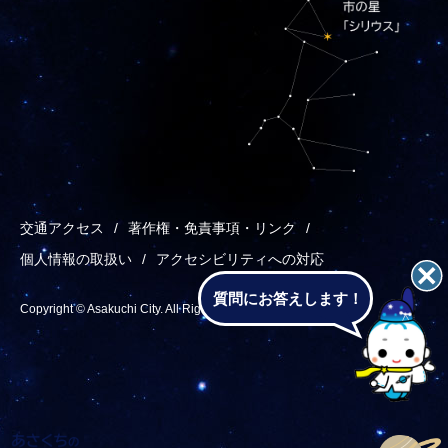
交通アクセス
著作権・免責事項・リンク
個人情報の取扱い
アクセシビリティへの対応
質問にお答えします！
Copyright © Asakuchi City. All Rights Reserved.
あ
メ
検
T