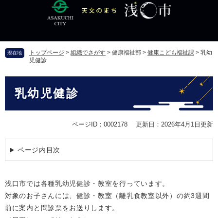
ペ
メ
ー
ニ
ジ
ュ
の
ー
先
を
トップページ
>
組織でさがす
>
健康福祉部
>
健康こども福祉課
>
乳幼
現在地
頭
飛
児健診
で
ば
す
し
本
。
て
乳幼児健診
文
本
文
へ
ページID：0002178
更新日：2026年4月1日更新
ページ内目次
浅口市では各種乳幼児健診・教室を行っています。
対象のお子さんには、健診・教室（離乳食教室以外）の約3週間
前に案内と問診票をお送りします。